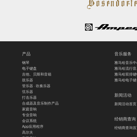
产品
音乐服务
钢琴
雅马哈音乐中
电子键盘
雅马哈流行音
吉他、贝斯和音箱
雅马哈双排键
鼓乐器
雅马哈电子键
管乐器 · 吹奏乐器
弦乐器
新闻活动
打击乐器
合成器及音乐制作产品
新闻活动首页
家庭音响
专业音响
经销商查询
会议系统
App应用程序
经销商查询首
高尔夫