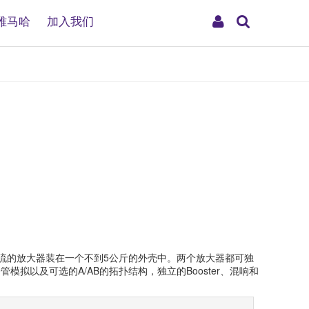
搜
My
雅马哈
加入我们
索
Account
号流的放大器装在一个不到5公斤的外壳中。两个放大器都可独
拟以及可选的A/AB的拓扑结构，独立的Booster、混响和