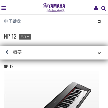
global
My
电子键盘
navigation
Acco
Toggle
navigat
NP-12
已停产
概要
NP-12