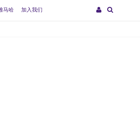
搜
My
雅马哈
加入我们
索
Account