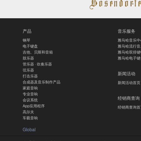
产品
音乐服务
钢琴
雅马哈音乐中
电子键盘
雅马哈流行音
吉他、贝斯和音箱
雅马哈双排键
鼓乐器
雅马哈电子键
管乐器 · 吹奏乐器
弦乐器
新闻活动
打击乐器
合成器及音乐制作产品
新闻活动首页
家庭音响
专业音响
经销商查询
会议系统
App应用程序
经销商查询首
高尔夫
车载音响
Global