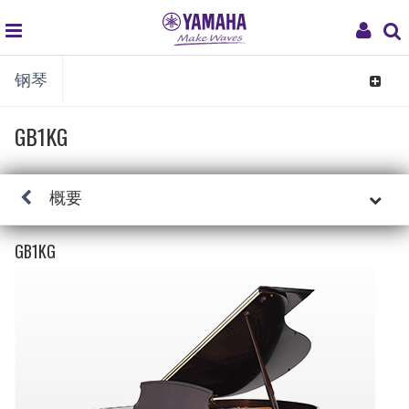
global
My
钢琴
navigation
Acco
Toggle
navigat
GB1KG
概要
GB1KG