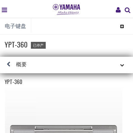
global
My
电子键盘
navigation
Acco
Toggle
navigat
YPT-360
已停产
概要
YPT-360