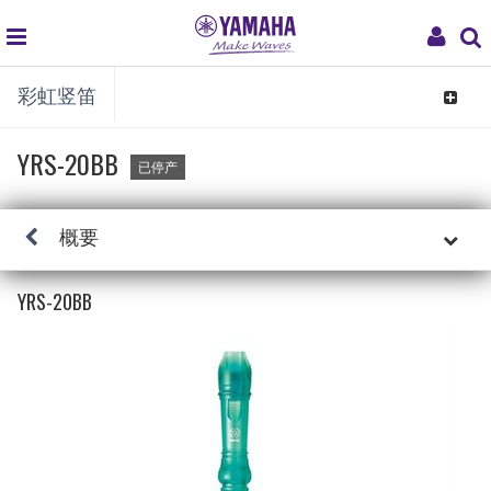
global
My
彩虹竖笛
navigation
Acco
Toggle
navigat
YRS-20BB
已停产
概要
YRS-20BB