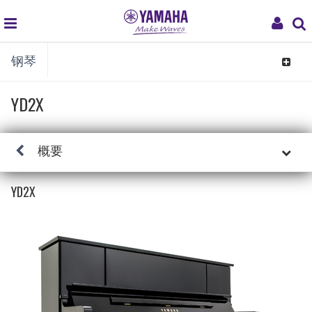
global
My
钢琴
navigation
Acco
Toggle
navigat
YD2X
概要
YD2X