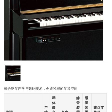
融合钢琴声学与数码技术，创造私密的琴音空间
琴
静
缓
体
音
降
产
颜
装
装
建议零
型号
地
色
高度
置
置
售价