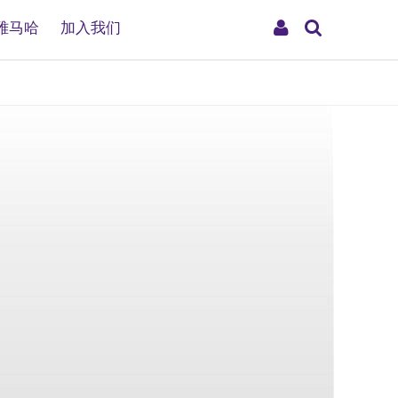
搜
My
雅马哈
加入我们
索
Account