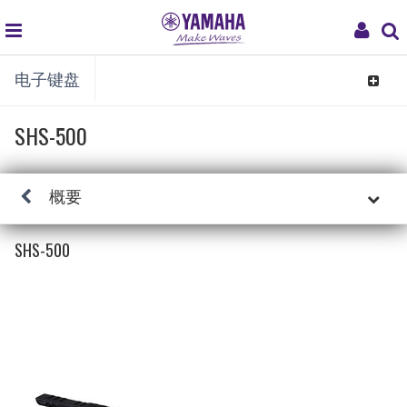
global
My
电子键盘
navigation
Acco
Toggle
navigat
SHS-500
概要
SHS-500