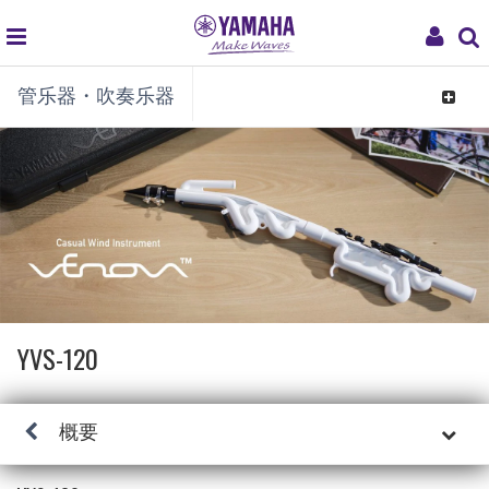
global
My
管乐器・吹奏乐器
navigation
Acco
Toggle
navigat
YVS-120
概要