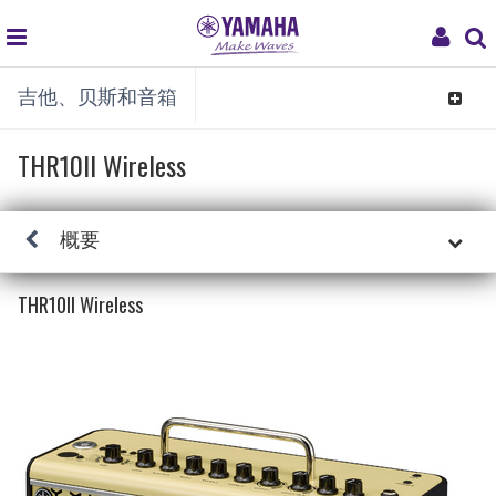
global
My
吉他、贝斯和音箱
navigation
Acco
Toggle
navigat
THR10II Wireless
概要
THR10II Wireless