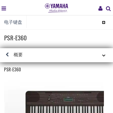
global
My
电子键盘
navigation
Acco
Toggle
navigat
PSR-E360
概要
PSR-E360