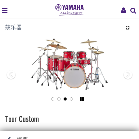
global
My
鼓乐器
navigation
Acco
Toggle
navigat
Pause/Play
Tour Custom
概要