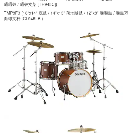
嗵嗵鼓 / 嗵鼓支架 [TH945C])
TMP8F3 (18"x14" 底鼓 / 14”x13” 落地嗵鼓 / 12”x8” 嗵嗵鼓 / 嗵鼓万
向球夹杆 [CL945LB])