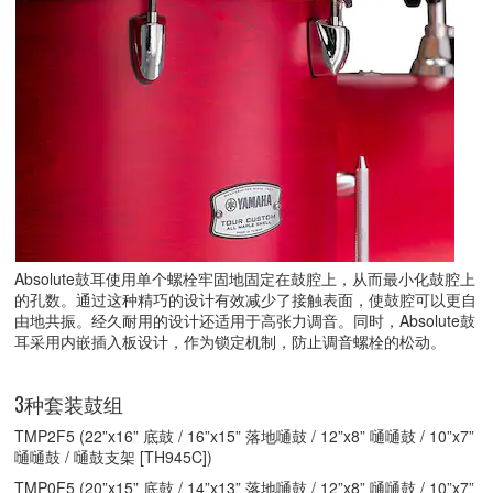
Absolute鼓耳使用单个螺栓牢固地固定在鼓腔上，从而最小化鼓腔上
的孔数。通过这种精巧的设计有效减少了接触表面，使鼓腔可以更自
由地共振。经久耐用的设计还适用于高张力调音。同时，Absolute鼓
耳采用内嵌插入板设计，作为锁定机制，防止调音螺栓的松动。
3种套装鼓组
TMP2F5 (22”x16” 底鼓 / 16”x15” 落地嗵鼓 / 12”x8” 嗵嗵鼓 / 10”x7”
嗵嗵鼓 / 嗵鼓支架 [TH945C])
TMP0F5 (20”x15” 底鼓 / 14”x13” 落地嗵鼓 / 12”x8” 嗵嗵鼓 / 10”x7”