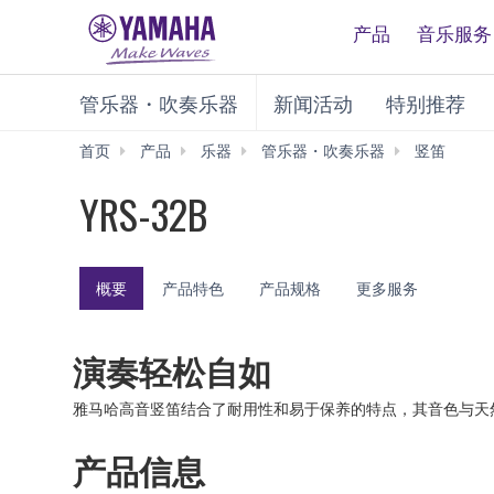
产品
音乐服务
管乐器・吹奏乐器
新闻活动
特别推荐
首页
产品
乐器
管乐器・吹奏乐器
竖笛
YRS-
32B
YRS-32B
概要
产品特色
产品规格
更多服务
演奏轻松自如
雅马哈高音竖笛结合了耐用性和易于保养的特点，其音色与天
产品信息