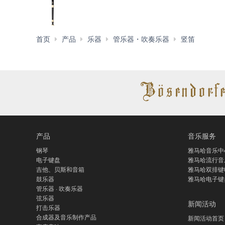
YRS-
首页
产品
乐器
管乐器・吹奏乐器
竖笛
32B
产品
音乐服务
钢琴
雅马哈音乐中
电子键盘
雅马哈流行音
吉他、贝斯和音箱
雅马哈双排键
鼓乐器
雅马哈电子键
管乐器 · 吹奏乐器
弦乐器
新闻活动
打击乐器
合成器及音乐制作产品
新闻活动首页