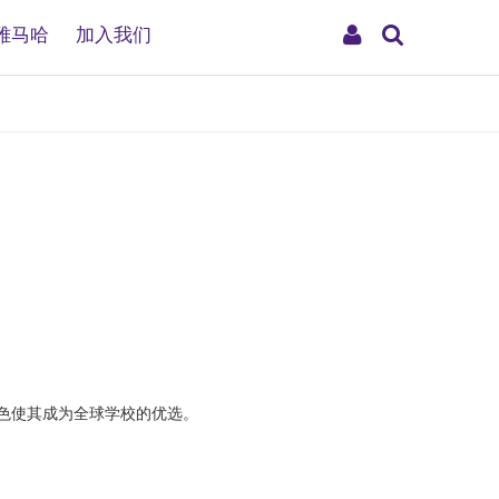
搜
My
雅马哈
加入我们
索
Account
色使其成为全球学校的优选。