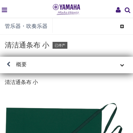
global
My
管乐器・吹奏乐器
navigation
Acco
Toggle
navigat
清洁通条布 小
已停产
概要
清洁通条布 小