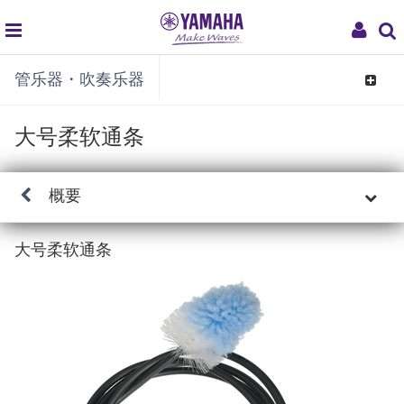
global
My
管乐器・吹奏乐器
navigation
Acco
Toggle
navigat
大号柔软通条
概要
大号柔软通条