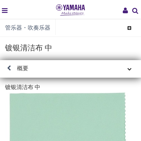
global
My
管乐器・吹奏乐器
navigation
Acco
Toggle
navigat
镀银清洁布 中
概要
镀银清洁布 中