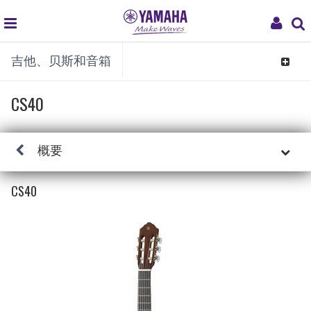
global
My
吉他、贝斯和音箱
navigation
Acco
Toggle
navigat
CS40
概要
CS40