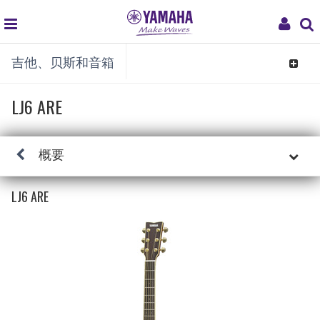
global
My
吉他、贝斯和音箱
navigation
Acco
Toggle
navigat
LJ6 ARE
概要
LJ6 ARE