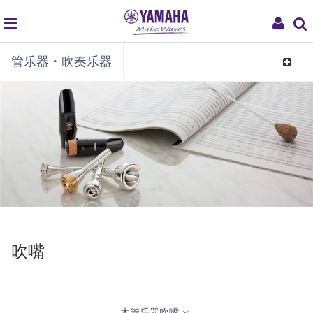
global
My
管乐器・吹奏乐器
navigation
Acco
Toggle
navigat
吹嘴
木管乐器吹嘴