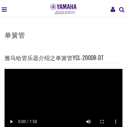
global
My
navigation
Acc
单簧管
雅马哈管乐器介绍之单簧管YCL-200DR-DT