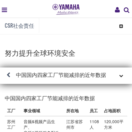
global
My
navigation
Acc
CSR社会责任
Toggle
navigat
努力提升全球环境安全
中国国内四家工厂节能减排的近年数据
中国国内四家工厂节能减排的近年数据
工厂
事业领域
所在地
员工
占地面积
苏州
音频&视频产品生
江苏省苏
1108
120,000平
工厂
产、
州市
人
方米