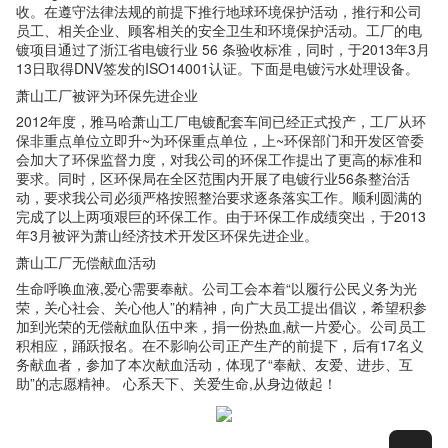
收。在遵守法律法规的前提下推行地球环境保护活动，推行和公司
员工、相关企业、顾客相关的安全卫生和环境保护活动。工厂的电
镀项目通过了浙江省电镀行业 56 条验收标准，同时，于2013年3月
13日取得DNV签发的ISO14001认证。下面是电镀污水处理设备。
萧山工厂被评为环保先进企业
2012年度，雅马哈萧山工厂电镀配套车间已经正式投产，工厂从环
保非重点单位立即升~为环保重点单位，上~环保部门和开发区管委
会加大了环保监督力度，对我公司的环保工作提出了更高的标准和
要求。同时，区环保局在全区范围内开展了电镀行业56条整治活
动，要求我公司必须严格按照整治要求逐条落实工作。顺利圆满的
完成了以上两项艰巨的环保工作。由于环保工作成绩突出，于2013
年3月被评为萧山经济技术开发区环保先进企业。
萧山工厂无偿献血活动
生命呼唤血液,爱心需要奉献。公司工会本着“以履行公民义务为光
荣，关心社会、关心他人”的精神，向广大员工提出倡议，希望积参
加到光荣的无偿献血队伍中来，捐一份热血,献一片爱心。公司员工
积相应，踊跃报名。在不影响公司正产生产的前提下，后有17名义
务献血者，参加了本次献血活动，体现了“奉献、友爱、进步、互
助”的志愿精神。 心系天下、关爱生命,从身边做起！