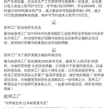
的产生和实施，企业在生产工艺和管理方面都有一定改进。企业累
计投入资金人民币273万元，年节电152万KWH，节水2500吨，同
时减少2000吨废水的产生，减少废抹布等危险废弃物1.2吨，减少
10万套原辅材料的报废，每年可节约成本人民币175万元。
苏州工厂的当地学生交流
雅马哈苏州工厂2013年6月向苏州园区工业技术职业学院的100名学
生介绍工厂，向当地学校介绍雅马哈的企业目标和正确的企业活
动，加深他们对雅马哈集团企业活动的理解。
苏州工厂为了保护美丽古城的环保活动
雅马哈苏州工厂设在拥有2500多年历史，被誉为“人间天堂”的苏
州。为保护苏州悠 久的历史风貌，公司致力于各项环保活动，以减
轻环境负荷。在苏州工厂成立十周年之际，公司高层领导带头，组
织员工至苏州灵岩山开展了“提高环境意识，保护美好家园！”的环保
清洁活动，为创建更美好的社会贡献自己一份绵薄之力。苏州工厂
希望以这个行动呼吁更多的人们，一起参与环保活动，呵护苏州的
美丽！
杭州工厂
“与学校合作,让木材变废为宝”