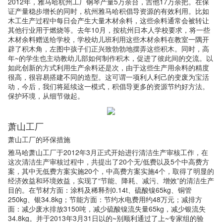
2012年，雅马哈杭州工厂钢琴产量5万余台，吉他17万余把。在保
证产量稳步增长的同时，杭州雅马哈积倡导资源的有效利用。比如
木工生产过程中每日会产生大量木材余料，这些余料通常会被转让
其他行业用于燃烧等。去年10月，按杭州日本人学校要求，将一些
木材余料赠送给学校，学校幼儿班利用这些木材余料在教室一隅开
辟了积木角，左图中孩子们正兴致勃勃地摆弄这些积木。同时，高
年~的学生也主动教幼儿部如何制作积木，促进了彼此间的交流。以
如此创新的方式利用生产余料还是次，由于这些生产用余料的精度
很高，很容易搭建不同的造型。这可谓一项利人利己的变废为宝活
动，今后，我们将延续这一模式，积倡导更多的资源节约好方法。
保护环境，从细节做起。
萧山工厂
萧山工厂的环保措施
雅马哈萧山工厂于2012年3月正式开始进行清洁生产审核工作，在
这次清洁生产审核过程中，共提出了20个无/低费以及5个中高费方
案，其中无低费方案实施20个，中高费方案实施4个，取得了明显的
经济效益和环境效益，实现了“节能、降耗、减污、增效”的清洁生产
目的。在节材方面：涂料及稀释剂0.14t、硫酸镍65kg、铜管
250kg、银34.8kg；节能方面：节约水电费用约48万元；减排方
面：减少废水排放3150吨，减少硫酸镍流失量65kg，减少银流失
34.8kg。并于2013年3月31日以的~别顺利通过了上~专家组的验