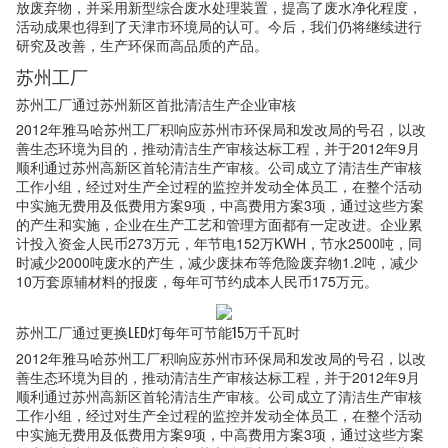
放废弃物，并采用新型综合废水处理装置，提高了废水净化程度，
活动成果也得到了天津市环境局的认可。今后，我们仍将继续进行
研究及改善，生产环保而高品质的产品。
苏州工厂
苏州工厂通过苏州新区首批清洁生产企业审核
2012年雅马哈苏州工厂积响应苏州市环保局和发改局的号召，以改
善生态环境为目的，推动清洁生产审核达标工程，并于2012年9月
顺利通过苏州高新区首轮清洁生产审核。公司成立了清洁生产审核
工作小组，经过对生产全过程的监控并发动全体员工，在整个活动
中实施无费用及低费用方案9项，中高费用方案3项，通过这些方案
的产生和实施，企业在生产工艺和管理方面都有一定改进。企业累
计投入资金人民币273万元，年节电152万KWH，节水2500吨，同
时减少2000吨废水的产生，减少废抹布等危险废弃物1.2吨，减少
10万套原辅材料的报废，每年可节约成本人民币175万元。
苏州工厂通过更换LED灯每年可节能15万千瓦时
2012年雅马哈苏州工厂积响应苏州市环保局和发改局的号召，以改
善生态环境为目的，推动清洁生产审核达标工程，并于2012年9月
顺利通过苏州高新区首轮清洁生产审核。公司成立了清洁生产审核
工作小组，经过对生产全过程的监控并发动全体员工，在整个活动
中实施无费用及低费用方案9项，中高费用方案3项，通过这些方案