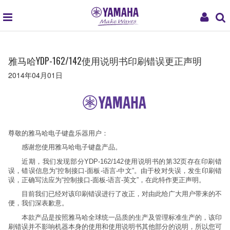
global
My
navigation
Acco
雅马哈YDP-162/142使用说明书印刷错误更正声明
2014年04月01日
尊敬的雅马哈电子键盘乐器用户：
感谢您使用雅马哈电子键盘产品。
近期，我们发现部分YDP-162/142使用说明书的第32页存在印刷错
误，错误信息为“控制接口-面板-语言-中文”。由于校对失误，发生印刷错
误，正确写法应为“控制接口-面板-语言-英文”，在此特作更正声明。
目前我们已经对该印刷错误进行了改正，对由此给广大用户带来的不
便，我们深表歉意。
本款产品是按照雅马哈全球统一品质的生产及管理标准生产的，该印
刷错误并不影响机器本身的使用和使用说明书其他部分的说明，所以您可