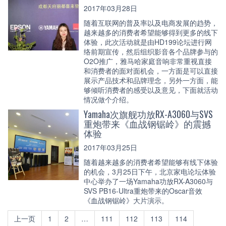
2017年03月28日
随着互联网的普及率以及电商发展的趋势，
越来越多的消费者希望能够得到更多的线下
体验，此次活动就是由HD199论坛进行网
络前期宣传，然后组织影音各个品牌参与的
O2O推广，雅马哈家庭音响非常重视直接
和消费者的面对面机会，一方面是可以直接
展示产品技术和品牌理念，另外一方面，能
够倾听消费者的感受以及意见，下面就活动
情况做个介绍。
Yamaha次旗舰功放RX-A3060与SVS
重炮带来《血战钢锯岭》的震撼
体验
2017年03月25日
随着越来越多的消费者希望能够有线下体验
的机会，3月25日下午，北京家电论坛体验
中心举办了一场Yamaha功放RX-A3060与
SVS PB16-Ultra重炮带来的Oscar音效
《血战钢锯岭》大片演示。
上一页
1
2
…
111
112
113
114