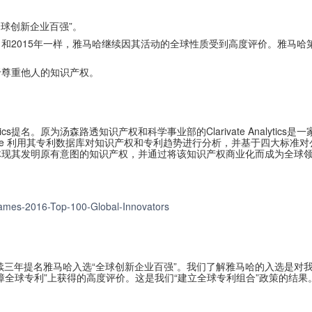
16全球创新企业百强”。
015年一样，雅马哈继续因其活动的全球性质受到高度评价。雅马哈第一次
于尊重他人的知识产权。
lytics提名。原为汤森路透知识产权和科学事业部的Clarivate Anal
ate 利用其专利数据库对知识产权和专利趋势进行分析，并基于四大标准对公司
保护了体现其发明原有意图的知识产权，并通过将该知识产权商业化而成为全球
-Names-2016-Top-100-Global-Innovators
的谢意，感谢连续三年提名雅马哈入选“全球创新企业百强”。我们了解雅马哈的入
障全球专利”上获得的高度评价。这是我们“建立全球专利组合”政策的结