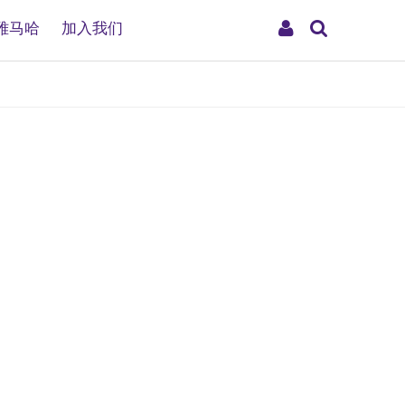
搜
My
雅马哈
加入我们
索
Account