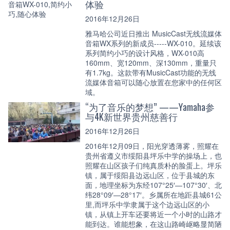
体验
2016年12月26日
雅马哈公司近日推出 MusicCast无线流媒体
音箱WX系列的新成员-----WX-010。延续该
系列简约小巧的设计风格，WX-010高
160mm、宽120mm、深130mm，重量只
有1.7kg。这款带有MusicCast功能的无线
流媒体音箱可以随心放置在您家中的任何区
域。
“为了音乐的梦想” ——Yamaha参
与4K新世界贵州慈善行
2016年12月26日
2016年12月09日，阳光穿透薄雾，照耀在
贵州省遵义市绥阳县坪乐中学的操场上，也
照耀在山区孩子们纯真质朴的脸蛋上。坪乐
镇，属于绥阳县边远山区，位于县城的东
面，地理坐标为东经107°25′—107°30′、北
纬28°09′—28°17′。乡属所在地距县城61公
里,而坪乐中学隶属于这个边远山区的小
镇，从镇上开车还要将近一个小时的山路才
能到达。谁能想象，在这山路崎岖略显简陋