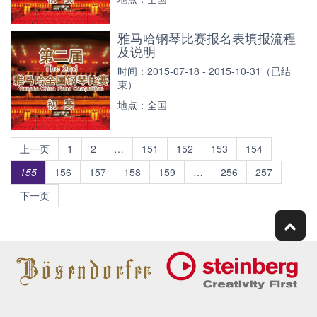
雅马哈钢琴比赛报名表填报流程
及说明
时间：2015-07-18 - 2015-10-31（已结
束）
地点：全国
上一页
1
2
…
151
152
153
154
155
156
157
158
159
…
256
257
下一页