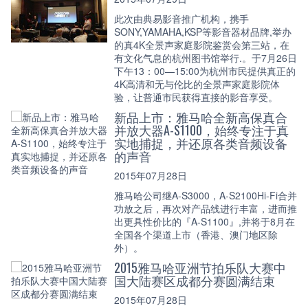
此次由典易影音推广机构，携手
SONY,YAMAHA,KSP等影音器材品牌,举办
的真4K全景声家庭影院鉴赏会第三站，在
有文化气息的杭州图书馆举行.。于7月26日
下午13：00—15:00为杭州市民提供真正的
4K高清和无与伦比的全景声家庭影院体
验，让普通市民获得直接的影音享受。
新品上市：雅马哈全新高保真合
并放大器A-S1100，始终专注于真
实地捕捉，并还原各类音频设备
的声音
2015年07月28日
雅马哈公司继A-S3000，A-S2100Hi-Fi合并
功放之后，再次对产品线进行丰富，进而推
出更具性价比的『A-S1100』,并将于8月在
全国各个渠道上市（香港、澳门地区除
外）。
2015雅马哈亚洲节拍乐队大赛中
国大陆赛区成都分赛圆满结束
2015年07月28日