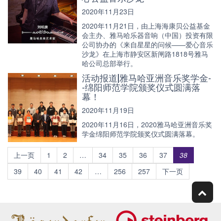
2020年11月23日
2020年11月21日，由上海海康贝公益基金
会主办、雅马哈乐器音响（中国）投资有限
公司协办的《来自星星的问候——爱心音乐
沙龙》在上海市静安区新闸路1818号雅马
哈公司总部举行。
活动报道|雅马哈亚洲音乐奖学金-
-绵阳师范学院颁奖仪式圆满落
幕！
2020年11月19日
2020年11月16日，2020雅马哈亚洲音乐奖
学金绵阳师范学院颁奖仪式圆满落幕。
上一页
1
2
…
34
35
36
37
38
39
40
41
42
…
256
257
下一页