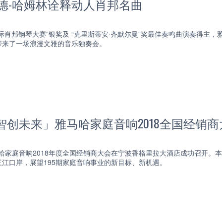
德-哈姆林诠释动人肖邦名曲
15国际肖邦钢琴大赛”银奖及 “克里斯蒂安·齐默尔曼”奖最佳奏鸣曲演奏得
带来了一场浪漫文雅的音乐独奏会。
智创未来」雅马哈家庭音响2018全国经销
雅马哈家庭音响2018年度全国经销商大会在宁波香格里拉大酒店成功召开
江口岸，展望195期家庭音响事业的新目标、新机遇。