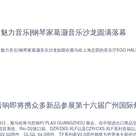
，魅力音乐|钢琴家葛灏音乐沙龙圆满落幕
，魅力音乐|钢琴家葛灏音乐沙龙如期在雅马哈上海总部的音乐厅EGG HAL
音响即将携众多新品参展第十六届广州国际
5月13日，雅马哈将与您相约 PL&S GUANGZHOU 展会。在中国进出口商
数字混音系统、Rio-D2接口箱、DZR/DXS-XLF以及CZR/CXS-XLF
V2.02固件、CL/QL V4.5固件、TF系列新V3.5固件都将为您带来全新