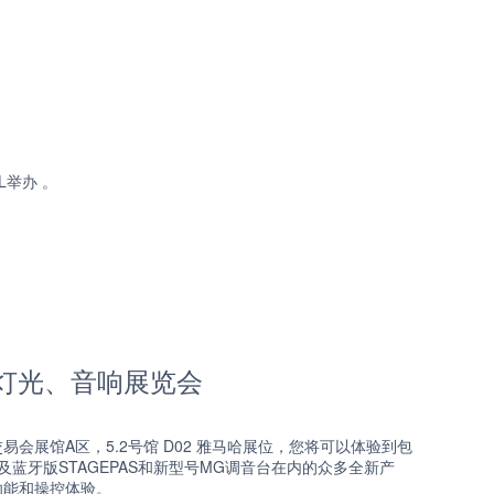
L举办 。
灯光、音响展览会
品交易会展馆A区，5.2号馆 D02 雅马哈展位，您将可以体验到包
系列音箱以及蓝牙版STAGEPAS和新型号MG调音台在内的众多全新产
的功能和操控体验。