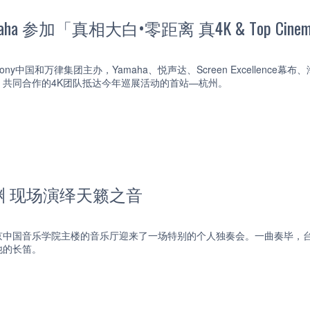
aha 参加「真相大白•零距离 真4K & Top Ci
Sony中国和万律集团主办，Yamaha、悦声达、Screen Excellence幕
）共同合作的4K团队抵达今年巡展活动的首站—杭州。
渊 现场演绎天籁之音
，北京中国音乐学院主楼的音乐厅迎来了一场特别的个人独奏会。一曲奏毕
他的长笛。