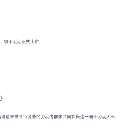
觑，将于近期正式上市。
》
》盛情邀请来自各行各业的劳动者前来共同欢庆这一属于劳动人民