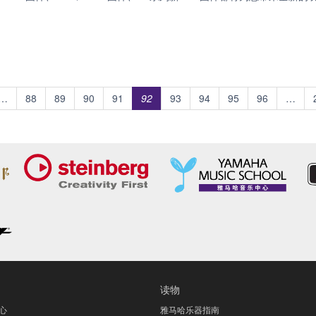
…
88
89
90
91
92
93
94
95
96
…
读物
心
雅马哈乐器指南