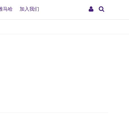
搜
My
雅马哈
加入我们
索
Account