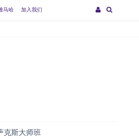
搜
My
雅马哈
加入我们
索
Account
萨克斯大师班