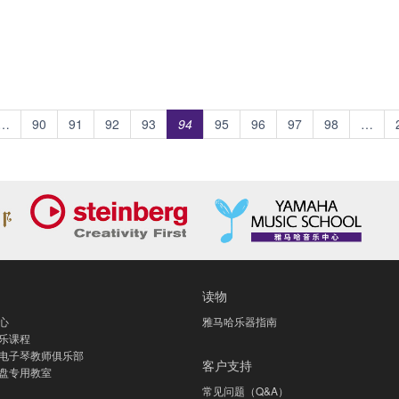
…
90
91
92
93
94
95
96
97
98
…
读物
心
雅马哈乐器指南
乐课程
电子琴教师俱乐部
客户支持
盘专用教室
常见问题（Q&A）