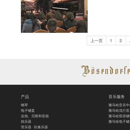
上一页
1
2
产品
音乐服务
钢琴
雅马哈音乐中
电子键盘
雅马哈流行音
吉他、贝斯和音箱
雅马哈双排键
鼓乐器
雅马哈电子键
管乐器 · 吹奏乐器