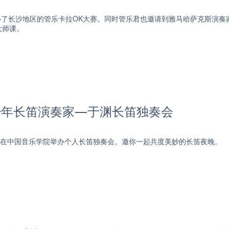
举办了长沙地区的管乐卡拉OK大赛。同时管乐君也邀请到雅马哈萨克斯演
大师课。
青少年长笛演奏家—于渊长笛独奏会
将在中国音乐学院举办个人长笛独奏会。邀你一起共度美妙的长笛夜晚。