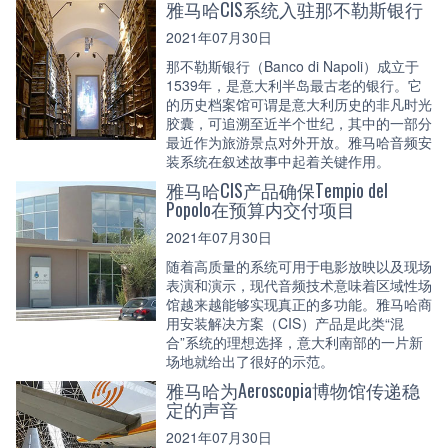
雅马哈CIS系统入驻那不勒斯银行
2021年07月30日
那不勒斯银行（Banco di Napoli）成立于
1539年，是意大利半岛最古老的银行。它
的历史档案馆可谓是意大利历史的非凡时光
胶囊，可追溯至近半个世纪，其中的一部分
最近作为旅游景点对外开放。雅马哈音频安
装系统在叙述故事中起着关键作用。
雅马哈CIS产品确保Tempio del
Popolo在预算内交付项目
2021年07月30日
随着高质量的系统可用于电影放映以及现场
表演和演示，现代音频技术意味着区域性场
馆越来越能够实现真正的多功能。雅马哈商
用安装解决方案（CIS）产品是此类“混
合”系统的理想选择，意大利南部的一片新
场地就给出了很好的示范。
雅马哈为Aeroscopia博物馆传递稳
定的声音
2021年07月30日