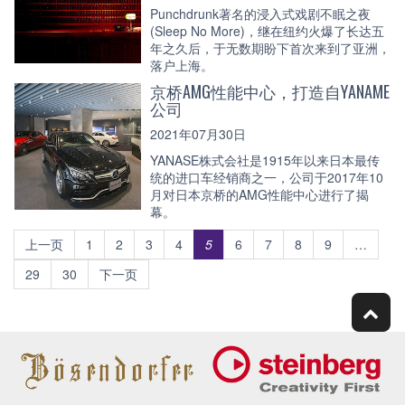
Punchdrunk著名的浸入式戏剧不眠之夜
(Sleep No More)，继在纽约火爆了长达五
年之久后，于无数期盼下首次来到了亚洲，
落户上海。
京桥AMG性能中心，打造自YANAME
公司
2021年07月30日
YANASE株式会社是1915年以来日本最传
统的进口车经销商之一，公司于2017年10
月对日本京桥的AMG性能中心进行了揭
幕。
上一页
1
2
3
4
5
6
7
8
9
…
29
30
下一页