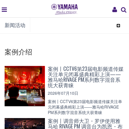
global
My
新闻活动
navigation
Acco
Toggle
navigat
案例介绍
案例丨CCTV6第23届电影频道传媒
关注单元闭幕盛典精彩上演——
雅马哈RIVAGE PM系列数字混音系
统大获青睐
2026年07月10日
案例丨CCTV6第23届电影频道传媒关注单
元闭幕盛典精彩上演——雅马哈RIVAGE
PM系列数字混音系统大获青睐
案例丨调音师大卫・罗伊使用雅
马哈 RIVAGE PM 调音台为凯恩・布