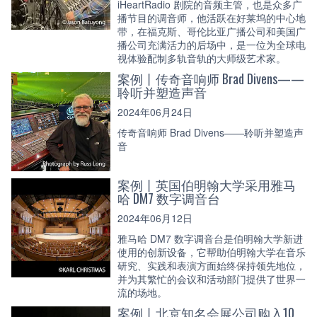
iHeartRadio 剧院的音频主管，也是众多广
播节目的调音师，他活跃在好莱坞的中心地
带，在福克斯、哥伦比亚广播公司和美国广
播公司充满活力的后场中，是一位为全球电
视体验配制多轨音轨的大师级艺术家。
案例丨传奇音响师 Brad Divens——
聆听并塑造声音
2024年06月24日
传奇音响师 Brad Divens——聆听并塑造声
音
案例丨英国伯明翰大学采用雅马
哈 DM7 数字调音台
2024年06月12日
雅马哈 DM7 数字调音台是伯明翰大学新进
使用的创新设备，它帮助伯明翰大学在音乐
研究、实践和表演方面始终保持领先地位，
并为其繁忙的会议和活动部门提供了世界一
流的场地。
案例丨北京知名会展公司购入10