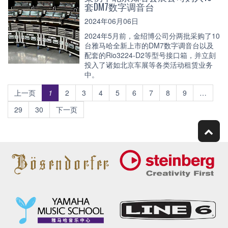
套DM7数字调音台
2024年06月06日
2024年5月前，金绍博公司分两批采购了10
台雅马哈全新上市的DM7数字调音台以及
配套的Rio3224-D2等型号接口箱，并立刻
投入了诸如北京车展等各类活动租赁业务
中。
上一页
1
2
3
4
5
6
7
8
9
…
29
30
下一页