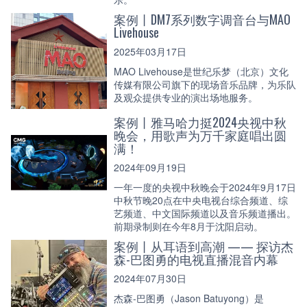
案例丨DM7系列数字调音台与MAO
Livehouse
2025年03月17日
MAO Livehouse是世纪乐梦（北京）文化
传媒有限公司旗下的现场音乐品牌，为乐队
及观众提供专业的演出场地服务。
案例丨雅马哈力挺2024央视中秋
晚会，用歌声为万千家庭唱出圆
满！
2024年09月19日
一年一度的央视中秋晚会于2024年9月17日
中秋节晚20点在中央电视台综合频道、综
艺频道、中文国际频道以及音乐频道播出。
前期录制则在今年8月于沈阳启动。
案例丨从耳语到高潮 —— 探访杰
森-巴图勇的电视直播混音内幕
2024年07月30日
杰森-巴图勇（Jason Batuyong）是