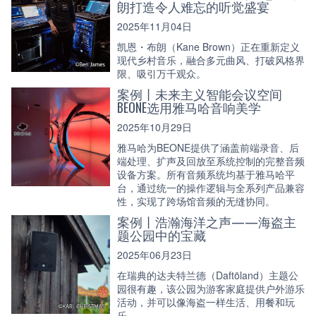
朗打造令人难忘的听觉盛宴
2025年11月04日
凯恩・布朗（Kane Brown）正在重新定义
现代乡村音乐，融合多元曲风、打破风格界
限、吸引万千观众。
案例丨未来主义智能会议空间
BEONE选用雅马哈音响美学
2025年10月29日
雅马哈为BEONE提供了涵盖前端录音、后
端处理、扩声及回放至系统控制的完整音频
设备方案。所有音频系统均基于雅马哈平
台，通过统一的操作逻辑与全系列产品兼容
性，实现了跨场馆音频的无缝协同。
案例丨浩瀚海洋之声——海盗主
题公园中的宝藏
2025年06月23日
在瑞典的达夫特兰德（Daftöland）主题公
园很有趣，该公园为游客家庭提供户外游乐
活动，并可以像海盗一样生活、用餐和玩
乐。