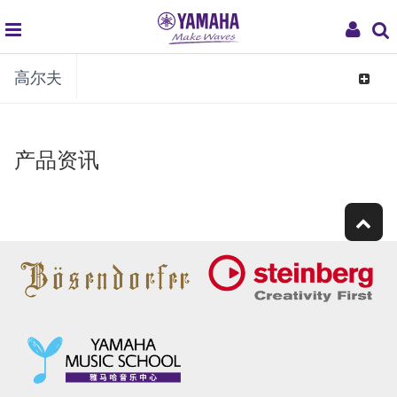
global
My
高尔夫
navigation
Acco
Toggle
navigat
产品资讯