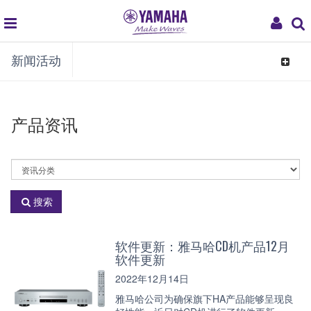
global
My
新闻活动
navigation
Acco
Toggle
navigat
产品资讯
选
择
资
搜索
讯
分
类
软件更新：雅马哈CD机产品12月
软件更新
2022年12月14日
雅马哈公司为确保旗下HA产品能够呈现良