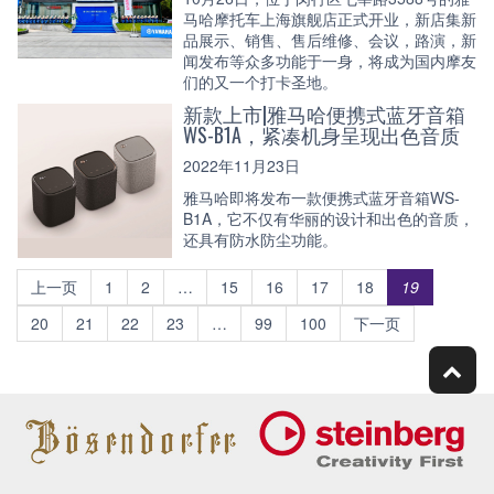
马哈摩托车上海旗舰店正式开业，新店集新
品展示、销售、售后维修、会议，路演，新
闻发布等众多功能于一身，将成为国内摩友
们的又一个打卡圣地。
新款上市|雅马哈便携式蓝牙音箱
WS-B1A，紧凑机身呈现出色音质
2022年11月23日
雅马哈即将发布一款便携式蓝牙音箱WS-
B1A，它不仅有华丽的设计和出色的音质，
还具有防水防尘功能。
上一页
1
2
…
15
16
17
18
19
20
21
22
23
…
99
100
下一页