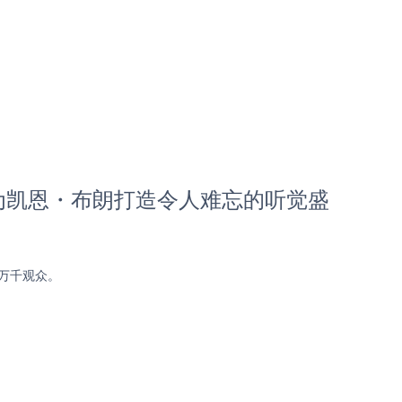
音台为凯恩・布朗打造令人难忘的听觉盛
引万千观众。