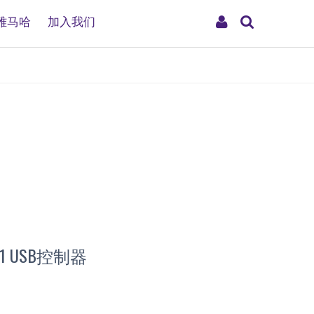
搜
My
雅马哈
加入我们
索
Account
 USB控制器