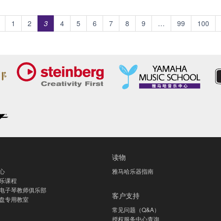
1
2
3
4
5
6
7
8
9
…
99
100
读物
心
雅马哈乐器指南
乐课程
电子琴教师俱乐部
客户支持
盘专用教室
常见问题（Q&A）
授权服务中心查询