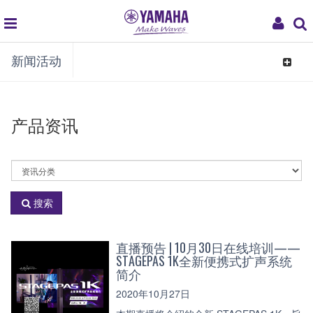
global
My
新闻活动
navigation
Acco
Toggle
navigat
产品资讯
选
择
资
搜索
讯
分
类
直播预告 | 10月30日在线培训——
STAGEPAS 1K全新便携式扩声系统
简介
2020年10月27日