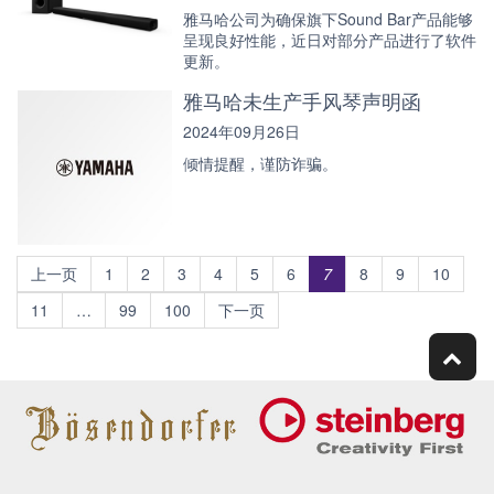
雅马哈公司为确保旗下Sound Bar产品能够
呈现良好性能，近日对部分产品进行了软件
更新。
雅马哈未生产手风琴声明函
2024年09月26日
倾情提醒，谨防诈骗。
上一页
1
2
3
4
5
6
7
8
9
10
11
…
99
100
下一页