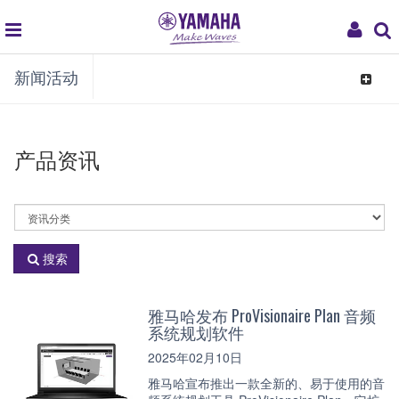
global
My
新闻活动
navigation
Acco
Toggle
navigat
产品资讯
选
择
资
搜索
讯
分
类
雅马哈发布 ProVisionaire Plan 音频
系统规划软件
2025年02月10日
雅马哈宣布推出一款全新的、易于使用的音