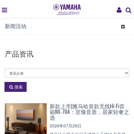
global
My
新闻活动
navigation
Acco
Toggle
navigat
产品资讯
选
择
资
搜索
讯
分
类
新款上市|雅马哈首款无线Hi-Fi音
箱NX-70A：至臻音质，居家轻奢之
选
2026年07月29日