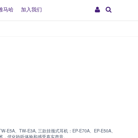
搜
My
雅马哈
加入我们
索
Account
、TW-E3A, 三款挂颈式耳机：EP-E70A、EP-E50A、
核心技术，优化聆听体验和感受真实声音。