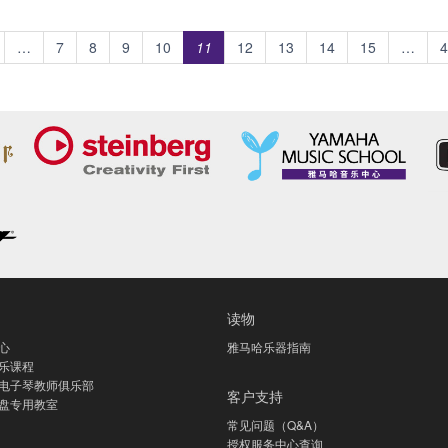
…
7
8
9
10
11
12
13
14
15
…
4
读物
心
雅马哈乐器指南
乐课程
电子琴教师俱乐部
客户支持
盘专用教室
常见问题（Q&A）
授权服务中心查询