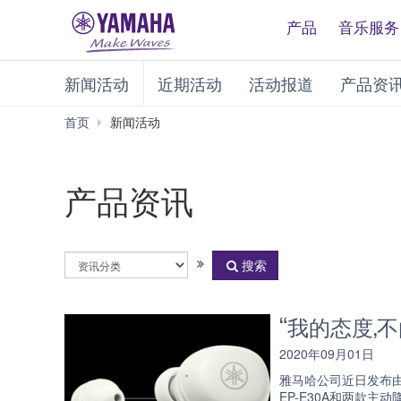
产品
音乐服务
新闻活动
近期活动
活动报道
产品资
首页
新闻活动
产品资讯
选
搜索
择
资
讯
“我的态度,
分
类
2020年09月01日
雅马哈公司近日发布由八
EP-E30A和两款主