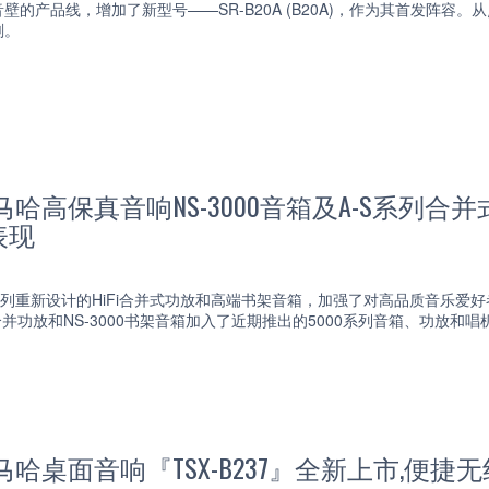
壁的产品线，增加了新型号——SR-B20A (B20A)，作为其首发阵
刻。
马哈高保真音响NS-3000音箱及A-S系列
表现
一系列重新设计的HiFi合并式功放和高端书架音箱，加强了对高品质音乐爱好
3200合并功放和NS-3000书架音箱加入了近期推出的5000系列音箱、
马哈桌面音响『TSX-B237』全新上市,便捷