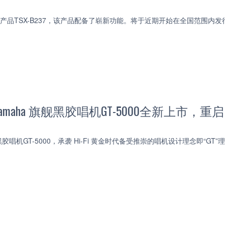
了新产品TSX-B237，该产品配备了崭新功能。将于近期开始在全国范围内发
maha 旗舰黑胶唱机GT-5000全新上市，重启H
机GT-5000，承袭 Hi-Fi 黄金时代备受推崇的唱机设计理念即“GT”理念（G