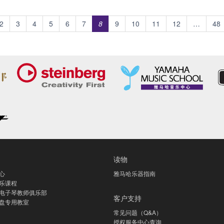
2
3
4
5
6
7
8
9
10
11
12
…
48
读物
心
雅马哈乐器指南
乐课程
电子琴教师俱乐部
客户支持
盘专用教室
常见问题（Q&A）
授权服务中心查询