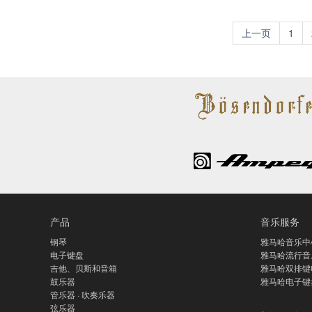
上一页
1
产品
音乐服务
钢琴
雅马哈音乐中
电子键盘
雅马哈流行音
吉他、贝斯和音箱
雅马哈双排键
鼓乐器
雅马哈电子键
管乐器 · 吹奏乐器
弦乐器