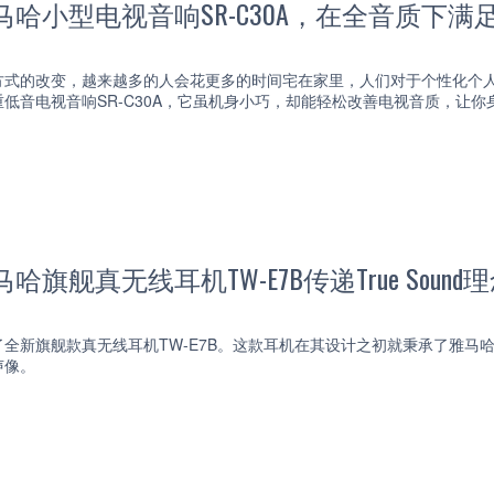
马哈小型电视音响SR-C30A，在全音质下
方式的改变，越来越多的人会花更多的时间宅在家里，人们对于个性化个
低音电视音响SR-C30A，它虽机身小巧，却能轻松改善电视音质，让你
哈旗舰真无线耳机TW-E7B传递True Sound
全新旗舰款真无线耳机TW-E7B。这款耳机在其设计之初就秉承了雅马哈Tr
声像。