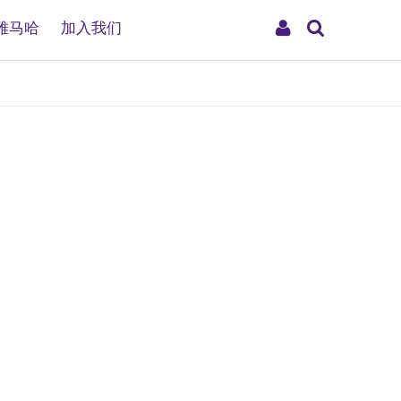
搜
My
雅马哈
加入我们
索
Account