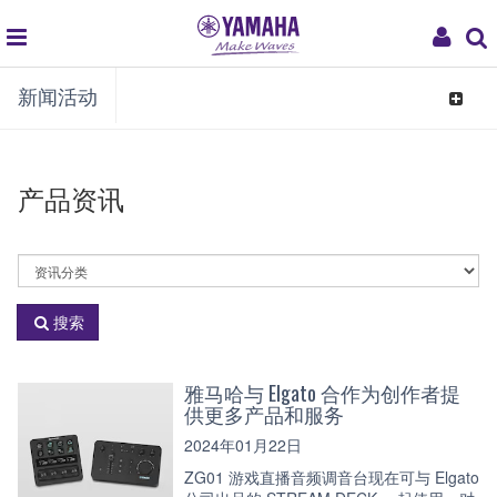
global
My
新闻活动
navigation
Acco
Toggle
navigat
产品资讯
选
择
资
搜索
讯
分
类
雅马哈与 Elgato 合作为创作者提
供更多产品和服务
2024年01月22日
ZG01 游戏直播音频调音台现在可与 Elgato