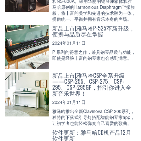
和NS-600A。采用华丽的钢琴漆箱体和雅
马哈原创的Harmonious Diaphragm™振膜
板，将丰富的美学和先进的技术融为一体，
提供统一、平衡并拥有音乐本身的声场。
新品上市|雅马哈P-525革新升级，
便携与品质尽在掌握
2024年01月11日
P 系列的得意之作，兼具钢琴品质与功能，
即使是经验丰富的钢琴家也会感到满意。
新品上市|雅马哈CSP全系升级
——CSP-255、CSP-275、CSP-
295、CSP-295GP，指引你进入全
新音乐世界！
2024年01月11日
雅马哈推出全新Clavinova CSP-200系列，
独特的下落式引导灯搭配智能钢琴家app，
让初学者也能轻松弹奏自己喜爱的歌曲。
软件更新：雅马哈CD机产品12月
软件更新