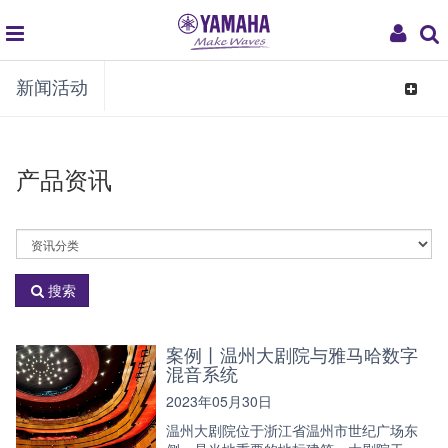
global
My
新闻活动
navigation
Acco
Toggle
navigat
产品资讯
选
择
资
搜索
讯
分
类
案例丨温州大剧院与雅马哈数字
混音系统
2023年05月30日
温州大剧院位于浙江省温州市世纪广场东