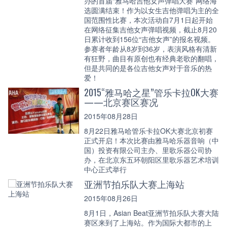
办的首届“雅马哈吉他女声弹唱大赛”网络海
选圆满结束！作为以女生吉他弹唱为主的全
国范围性比赛，本次活动自7月1日起开始
在网络征集吉他女声弹唱视频，截止8月20
日累计收到156位“吉他女声”的报名视频。
参赛者年龄从8岁到36岁，表演风格有清新
有狂野，曲目有原创也有经典老歌的翻唱，
但是共同的是各位吉他女声对于音乐的热
爱！
2015“雅马哈之星”管乐卡拉OK大赛
——北京赛区赛况
2015年08月28日
8月22日雅马哈管乐卡拉OK大赛北京初赛
正式开启！本次比赛由雅马哈乐器音响（中
国）投资有限公司主办、里歌乐器公司协
办，在北京东五环朝阳区里歌乐器艺术培训
中心正式举行
亚洲节拍乐队大赛上海站
2015年08月26日
8月1日，Asian Beat亚洲节拍乐队大赛大陆
赛区来到了上海站。作为国际大都市的上