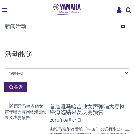
global
My
新闻活动
navigation
Acco
Toggle
navigat
活动报道
活
动
分
搜索
类
首届雅马哈吉他女声弹唱大赛网
络海选结果及决赛预告
2015年09月01日
由雅马哈乐器音响（中国）投资有限公司主