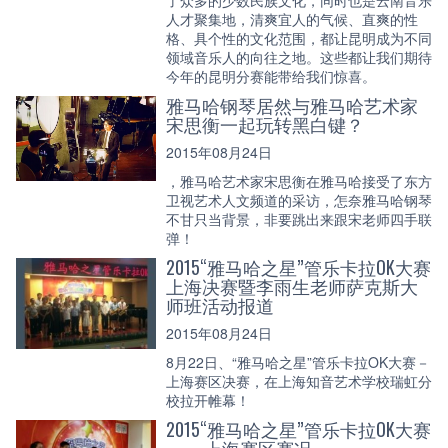
人才聚集地，清爽宜人的气候、直爽的性
格、具个性的文化范围，都让昆明成为不同
领域音乐人的向往之地。这些都让我们期待
今年的昆明分赛能带给我们惊喜。
雅马哈钢琴居然与雅马哈艺术家
宋思衡一起玩转黑白键？
2015年08月24日
，雅马哈艺术家宋思衡在雅马哈接受了东方
卫视艺术人文频道的采访，怎奈雅马哈钢琴
不甘只当背景，非要跳出来跟宋老师四手联
弹！
2015“雅马哈之星”管乐卡拉OK大赛
上海决赛暨李雨生老师萨克斯大
师班活动报道
2015年08月24日
8月22日、“雅马哈之星”管乐卡拉OK大赛－
上海赛区决赛，在上海知音艺术学校瑞虹分
校拉开帷幕！
2015“雅马哈之星”管乐卡拉OK大赛
——上海赛区赛况