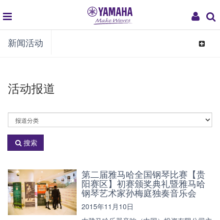
global
My
新闻活动
navigation
Acco
Toggle
navigat
活动报道
活
动
分
搜索
类
第二届雅马哈全国钢琴比赛【贵
阳赛区】初赛颁奖典礼暨雅马哈
钢琴艺术家孙梅庭独奏音乐会
2015年11月10日