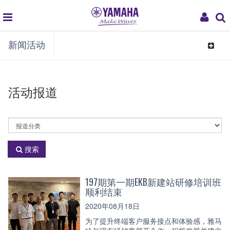
global
My
新闻活动
navigation
Acco
Toggle
navigat
活动报道
活
动
分
搜索
类
197期第一期EKB新建站研修培训班
顺利结束
2020年08月18日
为了提升终端客户服务接点和体验感，雅马