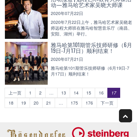
动—雅马哈艺术家吴晓大师课
2020年07月22日
2020年7月22日上午，雅马哈艺术家吴晓老
师远程大师班在雅马哈智慧音乐厅（南昌、
安阳、湖州）举行。
雅马哈第101期管乐技师研修（6月
19日-7月17日）顺利结束！
2020年07月21日
雅马哈第101期管乐技师研修（6月19日-7
月17日）顺利结束！
上一页
1
2
…
13
14
15
16
17
18
19
20
21
…
175
176
下一页