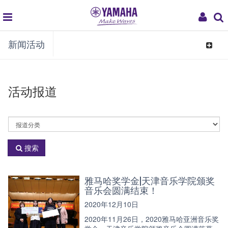
global
My
新闻活动
navigation
Acco
Toggle
navigat
活动报道
活
动
分
搜索
类
雅马哈奖学金|天津音乐学院颁奖
音乐会圆满结束！
2020年12月10日
2020年11月26日，2020雅马哈亚洲音乐奖