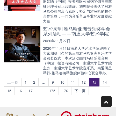
器音响（中国）投资有限公司钢琴销售部李
征经理分别上台致辞。施忠院长表达了对雅
马哈公司的衷心感谢，坚定与雅马哈的校企
合作策略：一同为音乐普及事业的发展贡献
力量！
艺术课堂| 雅马哈亚洲音乐奖学金
系列活动——南通大学艺术学院
2020年11月27日
2020年11月11日南通大学艺术学院迎来了
大家期盼已久的第三届雅马哈亚洲音乐奖学
金颁奖仪式，本次活动由雅马哈乐器音响
（中国）投资有限公司、南通大学艺术学院
主办，南通大学艺术学院音乐系、南通明星
琴行-雅马哈钢琴旗舰体验中心联合承办。
上一页
1
2
…
9
10
11
12
13
14
15
16
17
…
175
176
下一页