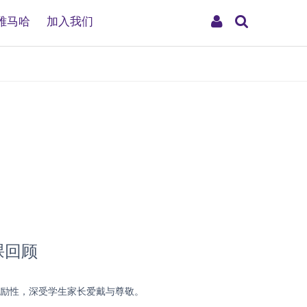
搜
My
雅马哈
加入我们
索
Account
课回顾
鼓励性，深受学生家长爱戴与尊敬。