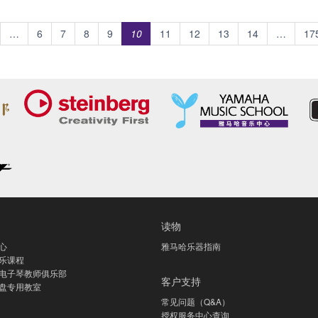
…
6
7
8
9
10
11
12
13
14
…
17
读物
心
雅马哈乐器指南
乐课程
电子琴教师俱乐部
客户支持
盘专用教室
常见问题（Q&A）
授权服务中心查询