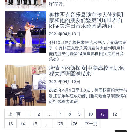
厅”举行。
奥林匹克音乐展演宣传大使刘明
康和他的朋友们暨第14届世界自
闭症关注日音乐会圆满结束！
2021年04月13日
4月10日在九棵树未来艺术中心，圆满结束
了《 奥林匹克音乐展演宣传大使刘明康和
他的朋友们暨第14届世界自闭症关注日音
乐会》。
疫情下的新探索|中美高校国际远
程大师班圆满结束！
2021年04月10日
2021年4月9日早上8点，美国杨百翰大学与
浙江音乐学院成功使用雅马哈自动演奏钢琴
进行远程大师课！
上一页
1
2
…
7
8
9
10
11
12
13
14
15
…
175
176
下一页